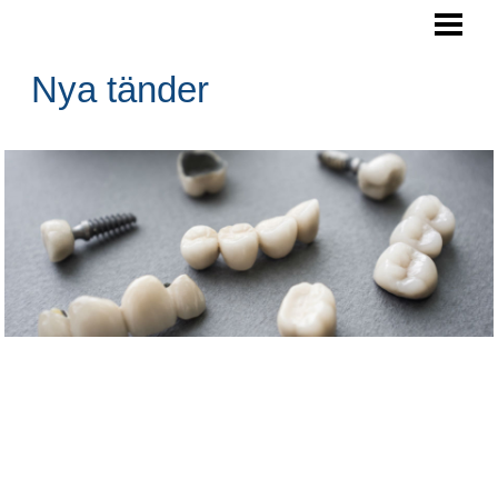
NYA TÄNDER
DÖD TAND
Nya tänder
SVARTA TÄNDER
ILANDE TÄNDER
TANDSKADA ERSÄTTNING
BLOGG