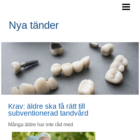
NYA TÄNDER
DÖD TAND
Nya tänder
SVARTA TÄNDER
ILANDE TÄNDER
TANDSKADA ERSÄTTNING
BLOGG
Krav: äldre ska få rätt till
subventionerad tandvård
Många äldre har inte råd med