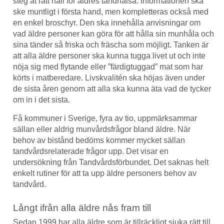
steg åt rätt håll för äldres tandhälsa. Informationen ska
ske muntligt i första hand, men kompletteras också med
en enkel broschyr. Den ska innehålla anvisningar om
vad äldre personer kan göra för att hålla sin munhåla och
sina tänder så friska och fräscha som möjligt. Tanken är
att alla äldre personer ska kunna tugga livet ut och inte
nöja sig med flytande eller ”färdigtuggad” mat som har
körts i matberedare. Livskvalitén ska höjas även under
de sista åren genom att alla ska kunna äta vad de tycker
om in i det sista.
Få kommuner i Sverige, fyra av tio, uppmärksammar
sällan eller aldrig munvårdsfrågor bland äldre. När
behov av bistånd bedöms kommer mycket sällan
tandvårdsrelaterade frågor upp. Det visar en
undersökning från Tandvårdsförbundet. Det saknas helt
enkelt rutiner för att ta upp äldre personers behov av
tandvård.
Långt ifrån alla äldre nås fram till
Sedan 1999 har alla äldre som är tillräckligt sjuka rätt till